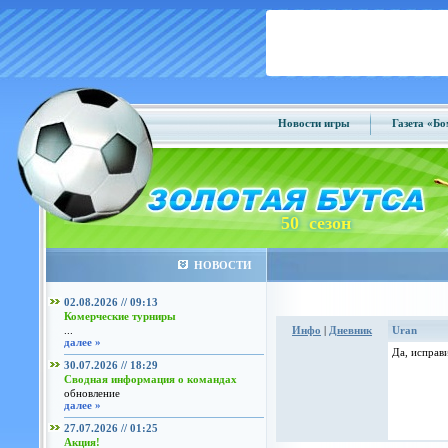
Новости игры
Газета «Б
50 сезон
НОВОСТИ
02.08.2026 // 09:13
Комерческие турниры
...
Инфо
|
Дневник
Uran
далее »
Да, исправи
30.07.2026 // 18:29
Сводная информация о командах
обновление
далее »
27.07.2026 // 01:25
Акция!