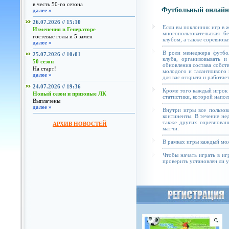
в честь 50-го сезона
Футбольный онлайн
далее »
26.07.2026 // 15:10
Если вы поклонник игр в 
Изменения в Генераторе
многопользовательская б
гостевые голы и 5 замен
клубом, а также соревнова
далее »
В роли менеджера футбол
25.07.2026 // 10:01
клуба, организовывать и
50 сезон
обновления состава собст
На старт!
молодого и талантливого 
далее »
для вас открыта и работае
24.07.2026 // 19:36
Кроме того каждый игрок 
Новый сезон и призовые ЛК
статистики, которой напол
Выплачены
далее »
Внутри игры все пользов
континенты. В течение не
также других соревнован
АРХИВ НОВОСТЕЙ
матчи.
В рамках игры каждый мож
Чтобы начать играть в иг
проверить установлен ли у 