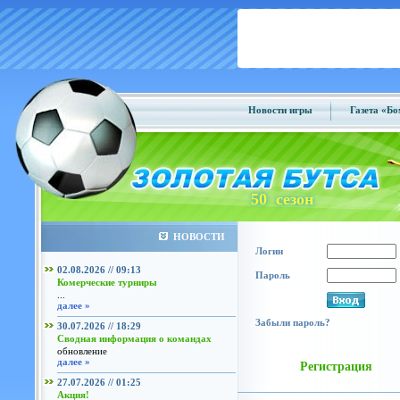
Новости игры
Газета «Б
50 сезон
НОВОСТИ
Логин
02.08.2026 // 09:13
Пароль
Комерческие турниры
...
далее »
Забыли пароль?
30.07.2026 // 18:29
Сводная информация о командах
обновление
далее »
Регистрация
27.07.2026 // 01:25
Акция!