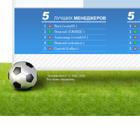
1
Вася
(wasia99 )
1
2
Николай
(ЕЖИЩЕ )
2
3
Александр
(svastik14 )
3
4
Николай
(niksalyut )
4
5
Сергей
(LeRus )
5
"Золотая бутса" © 2002-2026
Все права защищены.