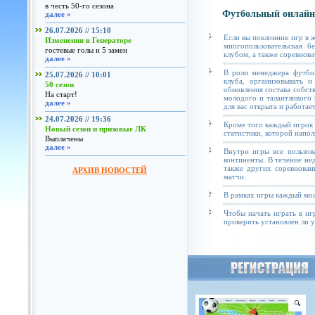
в честь 50-го сезона
Футбольный онлайн
далее »
26.07.2026 // 15:10
Если вы поклонник игр в 
Изменения в Генераторе
многопользовательская б
гостевые голы и 5 замен
клубом, а также соревнова
далее »
В роли менеджера футбол
25.07.2026 // 10:01
клуба, организовывать и
50 сезон
обновления состава собст
На старт!
молодого и талантливого 
далее »
для вас открыта и работае
24.07.2026 // 19:36
Кроме того каждый игрок 
Новый сезон и призовые ЛК
статистики, которой напол
Выплачены
далее »
Внутри игры все пользов
континенты. В течение не
также других соревнован
АРХИВ НОВОСТЕЙ
матчи.
В рамках игры каждый мож
Чтобы начать играть в иг
проверить установлен ли у 