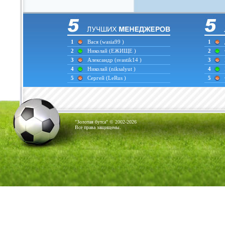
1
Вася
(wasia99 )
1
2
Николай
(ЕЖИЩЕ )
2
3
Александр
(svastik14 )
3
4
Николай
(niksalyut )
4
5
Сергей
(LeRus )
5
"Золотая бутса" © 2002-2026
Все права защищены.