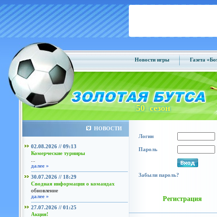
Новости игры
Газета «Б
50 сезон
НОВОСТИ
Логин
02.08.2026 // 09:13
Пароль
Комерческие турниры
...
далее »
Забыли пароль?
30.07.2026 // 18:29
Сводная информация о командах
обновление
далее »
Регистрация
27.07.2026 // 01:25
Акция!