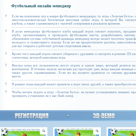
Футбольный онлайн менеджер
Если вы поклонник игр в жанре футбольного менеджера, то игра «Золотая бутса» с
многопользовательская бесплатная массовая online игра, в которой Вы сможе
клубом, а также соревноваться с тысячей соперников в реальном времени.
В роли менеджера футбольного клуба каждый игрок сможет покупать, продават
клуба, организовывать и проводить футбольные матчи, разрабатывать тактику
обновления состава собственной команды менеджер всегда может посетить транс
молодого и талантливого игрока. Если же вы предпочитаете растить самостоятель
для вас открыта и работает детская спортивная школа.
Кроме того каждый игрок сможет общаться с друзьями и смотреть в режиме 2D увл
статистики, которой наполнена игра.
Внутри игры все пользователи могут играть в одном мире, который делится на
континенты. В течение недели несколько раз проходят дни, когда каждая команда 
также других соревнованиях. Если же вы желаете сразиться со своими друзьям
матчи.
В рамках игры каждый может привлечь к игре своих друзей, а также приобрести н
Чтобы начать играть в игру «Золотая бутса» не нужно устанавливать никаких п
проверить установлен ли у вас flash плеер.