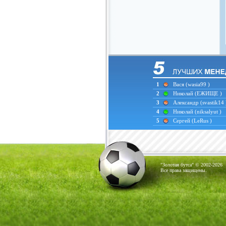
1
Вася
(wasia99 )
2
Николай
(ЕЖИЩЕ )
3
Александр
(svastik14 
4
Николай
(niksalyut )
5
Сергей
(LeRus )
"Золотая бутса" © 2002-2026
Все права защищены.