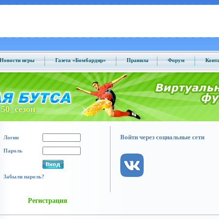
Новости игры
Газета «Бомбардир»
Правила
Форум
Конт
50 сезон
Войти через социальные сети
Логин
Пароль
Забыли пароль?
Регистрация