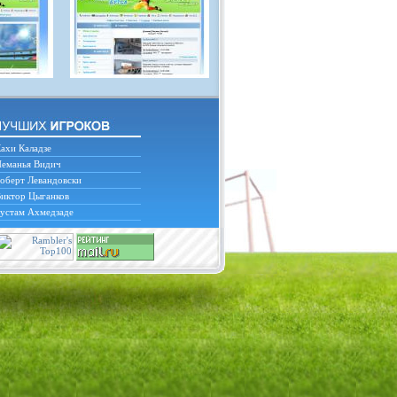
ахи Каладзе
еманья Видич
оберт Левандовски
иктор Цыганков
устам Ахмедзаде