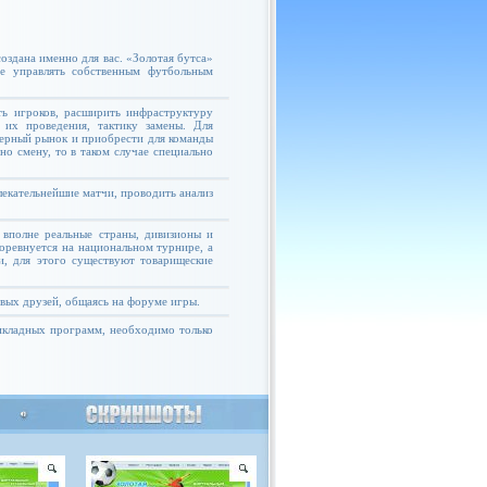
оздана именно для вас. «Золотая бутса»
те управлять собственным футбольным
ь игроков, расширить инфраструктуру
 их проведения, тактику замены. Для
ферный рынок и приобрести для команды
но смену, то в таком случае специально
екательнейшие матчи, проводить анализ
 вполне реальные страны, дивизионы и
соревнуется на национальном турнире, а
и, для этого существуют товарищеские
овых друзей, общаясь на форуме игры.
рикладных программ, необходимо только