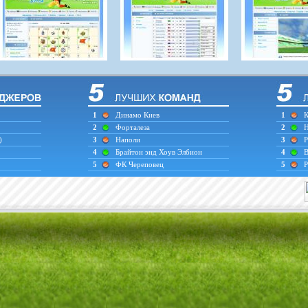
1
Динамо Киев
1
К
2
Форталеза
2
Н
)
3
Наполи
3
Р
4
Брайтон энд Хоув Элбион
4
В
5
ФК Череповец
5
Р