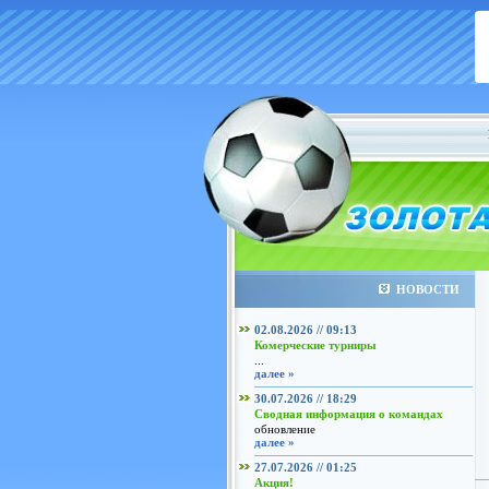
НОВОСТИ
02.08.2026 // 09:13
Комерческие турниры
...
далее »
30.07.2026 // 18:29
Сводная информация о командах
обновление
далее »
27.07.2026 // 01:25
Акция!